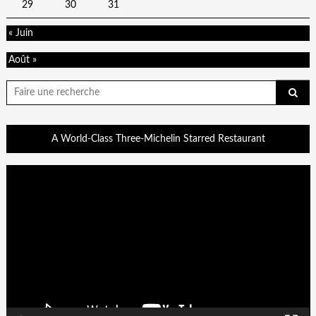
29
30
31
« Juin
Août »
Chercher
pour:
A World-Class Three-Michelin Starred Restaurant
Lecteur
vidéo